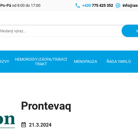
e Po-Pá
od 8:00 do 17:00
+420
775 425 352
info@ax
HEMOROIDY/ZÁCPA/TRÁVICÍ
JIZVY
MENOPAUZA
ŘADA YARILO
TRAKT
Prontevaq
21.3.2024