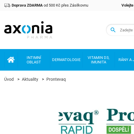
Doprava ZDARMA
od 500 Kč přes Zásilkovnu
Volejt
Prémiové produkty v oblasti zdraví a krásy
INTIMNÍ
VITAMIN D3,
DERMATOLOGIE
RÁNY A 
OBLAST
IMUNITA
Úvod
Aktuality
Prontevaq