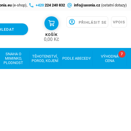
onia.eu
(e-shop),
+420
224 240 832
info@axonia.cz
(ostatní dotazy)
VPOIS
PŘIHLÁSIT SE
HLEDAT
KOŠÍK
0,00
Kč
SNAHA O
7
TĚHOTENSTVÍ,
VÝHODNÁ
MIMINKO,
PODLE ABECEDY
POROD, KOJENÍ
CENA
PLODNOST