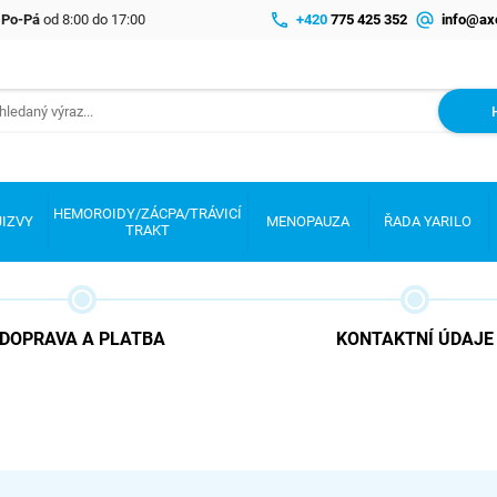
e Po-Pá
od 8:00 do 17:00
+420
775 425 352
info@ax
HEMOROIDY/ZÁCPA/TRÁVICÍ
JIZVY
MENOPAUZA
ŘADA YARILO
TRAKT
DOPRAVA A PLATBA
KONTAKTNÍ ÚDAJE