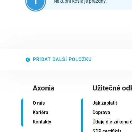
Nákupní košík je prázdný.
PŘIDAT DALŠÍ POLOŽKU
Axonia
Užitečné od
O nás
Jak zaplatit
Kariéra
Doprava
Kontakty
Údaje dle zákona č
SDP certifikát