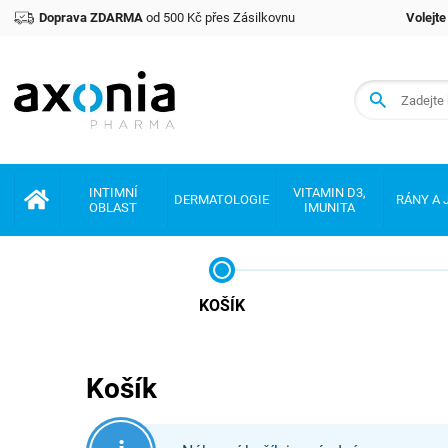
Doprava ZDARMA
od 500 Kč přes Zásilkovnu
Volejt
Prémiové produkty v oblasti zdraví a krásy
INTIMNÍ
VITAMIN D3,
DERMATOLOGIE
RÁNY A 
OBLAST
IMUNITA
KOŠÍK
Košík