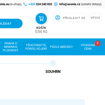
onia.eu
(e-shop),
+420
224 240 832
info@axonia.cz
(ostatní dotazy)
VPOIS
PŘIHLÁSIT SE
HLEDAT
KOŠÍK
0,00
Kč
SNAHA O
7
TĚHOTENSTVÍ,
VÝHODNÁ
MIMINKO,
PODLE ABECEDY
POROD, KOJENÍ
CENA
PLODNOST
SOUHRN