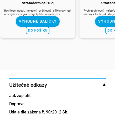
Strataderm gel 10g
Stratad
Rychleschnoucí, nelepící, průhledný silikonový gel
Rychleschnoucí, nelepíc
určený k léčbě jak starých, tak i nových jizev.
určený k léčbě jak starých
VÝHODNÉ BALÍČKY
VÝHODN
DO KOŠÍKU
DO 
Užitečné odkazy
Jak zaplatit
Doprava
Údaje dle zákona č. 90/2012 Sb.