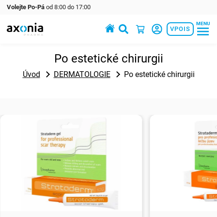
Volejte Po-Pá
od 8:00 do 17:00
MENU
Prémiové produkty v oblasti zdraví a krásy
VPOIS
Po estetické chirurgii
Úvod
DERMATOLOGIE
Po estetické chirurgii