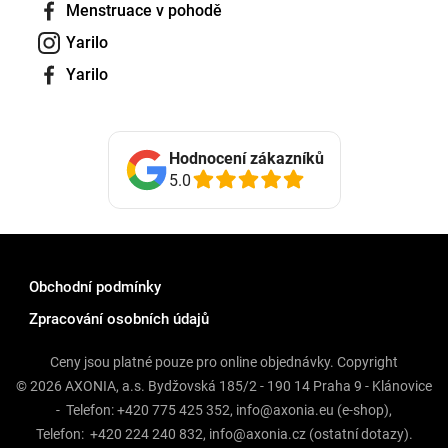
Menstruace v pohodě
Yarilo
Yarilo
Hodnocení zákazníků
5.0
Obchodní podmínky
Zpracování osobních údajů
Ceny jsou platné pouze pro online objednávky. Copyright
© 2026 AXONIA, a.s. Bydžovská 185/2 - 190 14 Praha 9 - Klánovice
- Telefon:
+420 775 425 352
,
info@axonia.eu
(e-shop),
Telefon:
+420 224 240 832
,
info@axonia.cz
(ostatní dotazy).