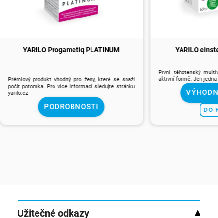
YARILO Progametiq PLATINUM
YARILO einste
První těhotenský multi
aktivní formě. Jen jedna
Prémiový produkt vhodný pro ženy, které se snaží
počít potomka. Pro více informací sledujte stránku
VÝHODN
yarilo.cz
PODROBNOSTI
DO 
Užitečné odkazy