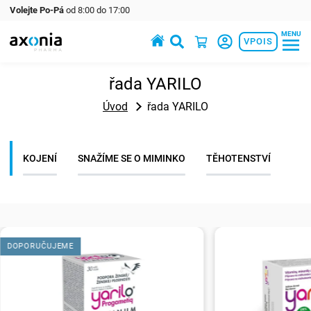
Volejte Po-Pá
od 8:00 do 17:00
MENU
Prémiové produkty v oblasti zdraví a krásy
VPOIS
řada YARILO
Úvod
řada YARILO
KOJENÍ
SNAŽÍME SE O MIMINKO
TĚHOTENSTVÍ
DOPORUČUJEME