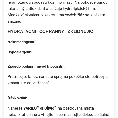
je přirozenou součástí kožního mazu. Na pokožce působí
jako silný antioxidant a udržuje hydrolipidický film.
Množství skvalenu v sekretu mazových žláz se s věkem
snižuje.
HYDRATAČNÍ -
OCHRANNÝ -
ZKLIDŇUJÍCÍ
Nekomedogenní
Hypoalergenní
Způsob podání (návod k použití):
Protřepejte lahev, naneste sprej na pokožku dle potřeby a
vmasírujte do vstřebání.
Dávkování:
®
®
Naneste
YARILO
di Olivio
na ošetřovaná místa
několikrát denně a vtírejte nebo masírujte, dokud se úplně