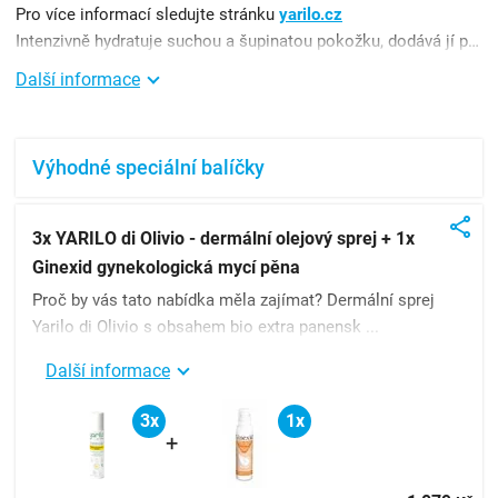
Pro více informací sledujte stránku
yarilo.cz
Intenzivně hydratuje suchou a šupinatou pokožku, dodává jí pružnost a udržuje její fyziologickou mikroflóru. ...
Další informace
Výhodné speciální balíčky
3x YARILO di Olivio - dermální olejový sprej + 1x
Ginexid gynekologická mycí pěna
Proč by vás tato nabídka měla zajímat? Dermální sprej
Yarilo di Olivio s obsahem bio extra panensk ...
Další informace
3x
1x
+