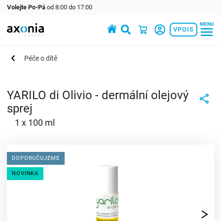
Volejte Po-Pá
od 8:00 do 17:00
MENU
Prémiové produkty v oblasti zdraví a krásy
VPOIS
Péče o dítě
YARILO di Olivio - dermální olejový
sprej
1 x 100 ml
DOPORUČUJEME
NOVINKA