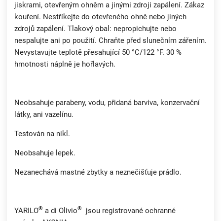
jiskrami, otevřeným ohněm a jinými zdroji zapálení. Zákaz
kouření. Nestříkejte do otevřeného ohně nebo jiných
zdrojů zapálení. Tlakový obal: nepropichujte nebo
nespalujte ani po použití. Chraňte před slunečním zářením.
Nevystavujte teplotě přesahující 50 °C/122 °F. 30 %
hmotnosti náplně je hořlavých.
Neobsahuje parabeny, vodu, přidaná barviva, konzervační
látky, ani vazelínu.
Testován na nikl.
Neobsahuje lepek.
Nezanechává mastné zbytky a neznečišťuje prádlo.
®
®
YARILO
a di Olivio
jsou registrované ochranné