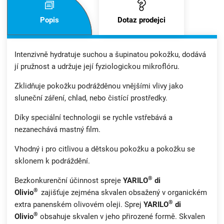
Popis
Dotaz prodejci
Intenzivně hydratuje suchou a šupinatou pokožku, dodává
jí pružnost a udržuje její fyziologickou mikroflóru.
Zklidňuje pokožku podrážděnou vnějšími vlivy jako
sluneční záření, chlad, nebo čistící prostředky.
Díky speciální technologii se rychle vstřebává a
nezanechává mastný film.
Vhodný i pro citlivou a dětskou pokožku a pokožku se
sklonem k podráždění.
®
Bezkonkurenční účinnost spreje
YARILO
di
®
Olivio
zajišťuje zejména skvalen obsažený v organickém
®
extra panenském olivovém oleji. Sprej
YARILO
di
®
Olivio
obsahuje skvalen v jeho přirozené formě. Skvalen