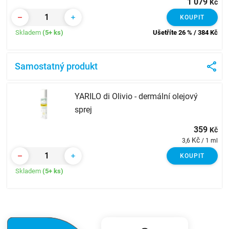
1 079
Kč
KOUPIT
Skladem
(5+ ks)
Ušetříte 26 % / 384
Kč
Samostatný produkt
YARILO di Olivio - dermální olejový
sprej
359
Kč
Kč
3,6
/ 1 ml
KOUPIT
Skladem
(5+ ks)