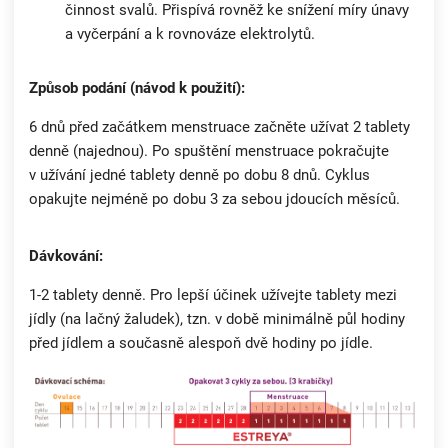
činnost svalů. Přispívá rovněž ke snížení míry únavy
a vyčerpání a k rovnováze elektrolytů.
Způsob podání (návod k použití):
6 dnů před začátkem menstruace začněte užívat 2 tablety
denně (najednou). Po spuštění menstruace pokračujte
v užívání jedné tablety denně po dobu 8 dnů. Cyklus
opakujte nejméně po dobu 3 za sebou jdoucích měsíců.
Dávkování:
1-2 tablety denně. Pro lepší účinek užívejte tablety mezi
jídly (na lačný žaludek), tzn. v době minimálně půl hodiny
před jídlem a současně alespoň dvě hodiny po jídle.