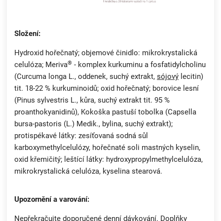
Složení:
Hydroxid hořečnatý; objemové činidlo: mikrokrystalická
®
celulóza; Meriva
- komplex kurkuminu a fosfatidylcholinu
(Curcuma longa L., oddenek, suchý extrakt,
sójový
lecitin)
tit. 18-22 % kurkuminoidů; oxid hořečnatý; borovice lesní
(Pinus sylvestris L., kůra, suchý extrakt tit. 95 %
proanthokyanidinů), Kokoška pastuší tobolka (Capsella
bursa-pastoris (L.) Medik., bylina, suchý extrakt);
protispékavé látky: zesíťovaná sodná sůl
karboxymethylcelulózy, hořečnaté soli mastných kyselin,
oxid křemičitý; leštící látky: hydroxypropylmethylcelulóza,
mikrokrystalická celulóza, kyselina stearová.
Upozornění a varování:
Nepřekračujte doporučené denní dávkování. Doplňky