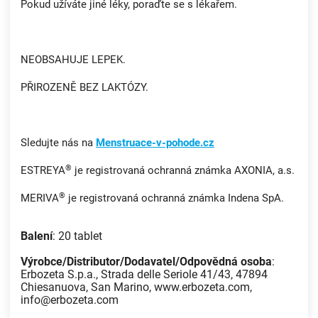
Pokud užíváte jiné léky, poraďte se s lékařem.
NEOBSAHUJE LEPEK.
PŘIROZENĚ BEZ LAKTÓZY.
Sledujte nás na
Menstruace-v-pohode.cz
®
ESTREYA
je registrovaná ochranná známka AXONIA, a.s.
®
MERIVA
je registrovaná ochranná známka Indena SpA.
Balení
: 20 tablet
Výrobce/Distributor/Dodavatel/Odpovědná osoba
:
Erbozeta S.p.a., Strada delle Seriole 41/43, 47894
Chiesanuova, San Marino, www.erbozeta.com,
info@erbozeta.com