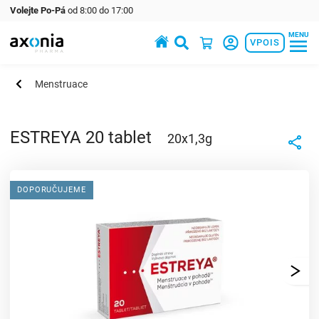
Volejte Po-Pá
od 8:00 do 17:00
MENU
Prémiové produkty v oblasti zdraví a krásy
VPOIS
Menstruace
ESTREYA 20 tablet
20x1,3g
DOPORUČUJEME