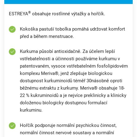
®
ESTREYA
obsahuje rostlinné výtažky a hořčík.
Kokoška pastuší tobolka pomáhá udržovat komfort
před a během menstruace.
Kurkuma působí antioxidačně. Za účelem lepší
vstřebatelnosti a účinnosti používáme kurkumu v
patentovaném, vysoce vstřebatelném fosfolipidovém
komplexu Meriva®, jenž zlepšuje biologickou
dostupnost kurkuminoidů téměř 30násobně oproti
běžnému extraktu z kurkumy. Meriva® obsahuje 18-
22 % kukruminoidů a je nejvíce preklinicky a klinicky
doloženou biologicky dostupnou formulací
kurkuminu.
Hořčík podporuje normální psychickou činnost,
normální činnost nervové soustavy a normální