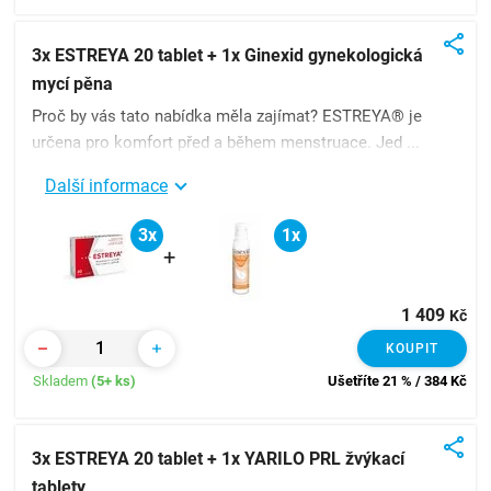
3x ESTREYA 20 tablet + 1x Ginexid gynekologická
mycí pěna
Proč by vás tato nabídka měla zajímat? ESTREYA® je
určena pro komfort před a během menstruace. Jed ...
Další informace
3x
1x
+
1 409
Kč
KOUPIT
Skladem
(5+ ks)
Ušetříte 21 % / 384
Kč
3x ESTREYA 20 tablet + 1x YARILO PRL žvýkací
tablety