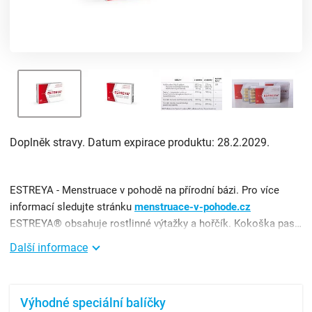
Doplněk stravy. Datum expirace produktu: 28.2.2029.
ESTREYA - Menstruace v pohodě na přírodní bázi. Pro více
informací sledujte stránku
menstruace-v-pohode.cz
ESTREYA® obsahuje rostlinné výtažky a hořčík. Kokoška pastuší tobolka pomáhá udržovat komfort před a běh ...
Další informace
Výhodné speciální balíčky