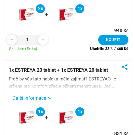
2x
1x
+
940
Kč
KOUPIT
Skladem
(5+ ks)
Ušetříte 33 % / 468
Kč
1x ESTREYA 20 tablet + 1x ESTREYA 20 tablet
Proč by vás tato nabídka měla zajímat? ESTREYA® je
určena pro komfort před a během menstruace. Jed ...
Další informace
1x
1x
+
831
Kč