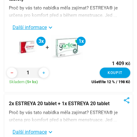
Proč by vás tato nabídka měla zajímat? ESTREYA® je
určena pro komfort před a během menstruace. Jed ...
Další informace
3x
1x
+
1 409
Kč
KOUPIT
Skladem
(5+ ks)
Ušetříte 12 % / 198
Kč
2x ESTREYA 20 tablet + 1x ESTREYA 20 tablet
Proč by vás tato nabídka měla zajímat? ESTREYA® je
určena pro komfort před a během menstruace. Jed ...
Další informace