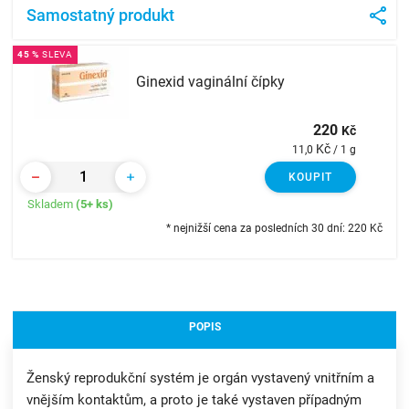
Samostatný produkt
45 %
SLEVA
Ginexid vaginální čípky
220
Kč
Kč
11,0
/ 1 g
KOUPIT
Skladem
(5+ ks)
* nejnižší cena za posledních 30 dní: 220
Kč
POPIS
Ženský reprodukční systém je orgán vystavený vnitřním a
vnějším kontaktům, a proto je také vystaven případným