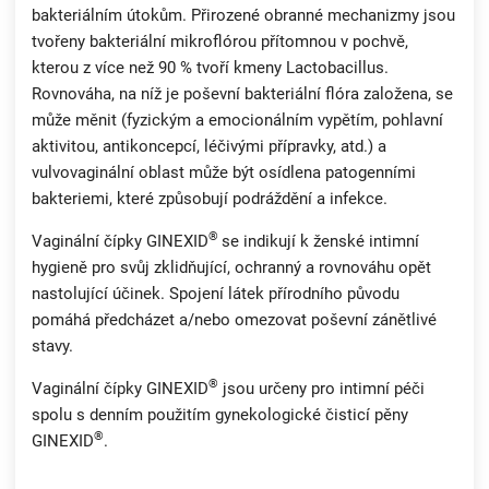
bakteriálním útokům. Přirozené obranné mechanizmy jsou
tvořeny bakteriální mikroflórou přítomnou v pochvě,
kterou z více než 90 % tvoří kmeny Lactobacillus.
Rovnováha, na níž je poševní bakteriální flóra založena, se
může měnit (fyzickým a emocionálním vypětím, pohlavní
aktivitou, antikoncepcí, léčivými přípravky, atd.) a
vulvovaginální oblast může být osídlena patogenními
bakteriemi, které způsobují podráždění a infekce.
®
Vaginální čípky GINEXID
se indikují k ženské intimní
hygieně pro svůj zklidňující, ochranný a rovnováhu opět
nastolující účinek. Spojení látek přírodního původu
pomáhá předcházet a/nebo omezovat poševní zánětlivé
stavy.
®
Vaginální čípky GINEXID
jsou určeny pro intimní péči
spolu s denním použitím gynekologické čisticí pěny
®
GINEXID
.