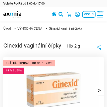
Volejte Po-Pá
od 8:00 do 17:00
MENU
Prémiové produkty v oblasti zdraví a krásy
VPOIS
Úvod
VÝHODNÁ CENA
Ginexid vaginální čípky
Ginexid vaginální čípky
10x 2 g
KRÁTKÁ EXPIRACE DO 31. 1. 2028
45 %
SLEVA