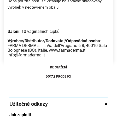
Doba použitelnosti se vztahuje na správně skladovaný
výrobek v neotevřeném obalu.
Balení
: 10 vaginálních čípků
Výrobce/Distributor/Dodavatel/Odpovědná osoba
:
FARMA-DERMA s.r.l., Via dell'Artigiano 6-8, 40010 Sala
Bolognese (BO), Itálie, www.farmaderma.it,
info@farmaderma.it
KE STAŽENÍ
DOTAZ PRODEJCI
Užitečné odkazy
Jak zaplatit