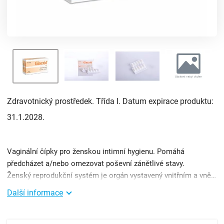
Zdravotnický prostředek. Třída I. Datum expirace produktu:
31.1.2028.
Vaginální čípky pro ženskou intimní hygienu. Pomáhá
předcházet a/nebo omezovat poševní zánětlivé stavy.
Ženský reprodukční systém je orgán vystavený vnitřním a vnějším kontaktům, a proto je také vystaven případným ...
Další informace