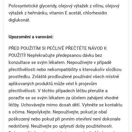
Polosyntetické glyceridy, olejový výtažek z vilínu, olejový
výtažek z heřmánku, vitamin E acetát, chlorhexidin
diglukonát.
Upozornění a varování:
PŘED POUŽITÍM SI PEČLIVĚ PŘEČTĚTE NÁVOD K
POUŽITÍ! Nepřekračujte předepsanou dávku bez
konzultace se svým lékařem. Nepoužívejte v případě
přecitlivělosti nebo nekompatibility s kteroukoliv složkou
prostředku. Zvláště prodloužené používání všech místně
aplikovaných produktů může vést k projevům
přecitlivělosti. V těchto případech léčbu přerušte a
poraďte se se svým lékařem za účelem zahájení vhodné
léčby. Uchovávejte mimo dosah dětí. Vyhněte se kontaktu
s očima. Nepolykejte. Nepoužívejte, pokud je obal
poškozený nebo pokud při prvním otevření není dokonale
nedotčený. Neužívejte po uplynutí doby použitelnosti.