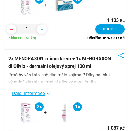
+
1 133
Kč
KOUPIT
Skladem
(5+ ks)
Ušetříte 16 % / 217
Kč
2x MENORAXON intimní krém + 1x MENORAXON
di Olivio - dermální olejový sprej 100 ml
Proč by vás tato nabídka měla zajímat? Díky balíčku
výhodně získáte dermální olivový sprej Yarilo ...
Další informace
2x
1x
+
1 037
Kč