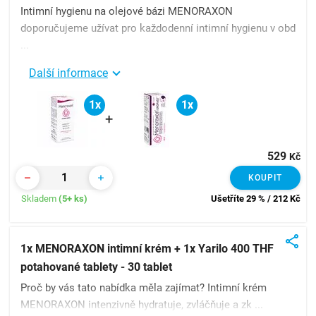
Intimní hygienu na olejové bázi MENORAXON
doporučujeme užívat pro každodenní intimní hygienu v obd
...
Další informace
1x
1x
+
529
Kč
KOUPIT
Skladem
(5+ ks)
Ušetříte 29 % / 212
Kč
1x MENORAXON intimní krém + 1x Yarilo 400 THF
potahované tablety - 30 tablet
Proč by vás tato nabídka měla zajímat? Intimní krém
MENORAXON intenzivně hydratuje, zvláčňuje a zk ...