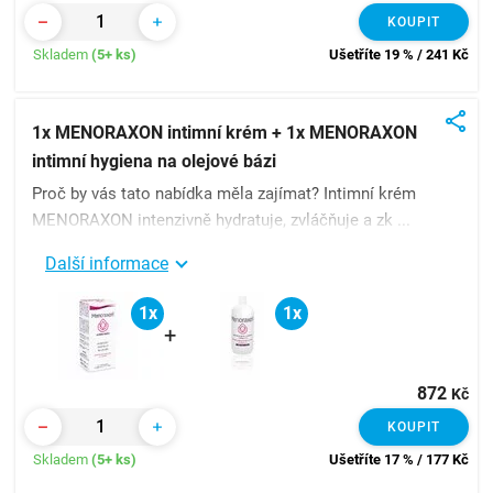
KOUPIT
Skladem
(5+ ks)
Ušetříte 19 % / 241
Kč
1x MENORAXON intimní krém + 1x MENORAXON
intimní hygiena na olejové bázi
Proč by vás tato nabídka měla zajímat? Intimní krém
MENORAXON intenzivně hydratuje, zvláčňuje a zk ...
Další informace
1x
1x
+
872
Kč
KOUPIT
Skladem
(5+ ks)
Ušetříte 17 % / 177
Kč