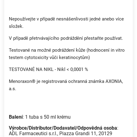
Nepoužívejte v případě nesnášenlivosti jedné anebo více
složek.
V případě přetrvávajícího podráždění přestaňte používat.
Testované na možné podráždení kůže (hodnocení in vitro
testem cytotoxicity vůči keratinocytům)
TESTOVANÉ NA NIKL - Nikl < 0,0001 %
Menoraxon® je registrovaná ochranná známka AXONIA,
a.s.
Balení
: 1 tuba s 50 ml krému
Výrobce/Distributor/Dodavatel/Odpovědná osoba
:
ADL Farmaceutici s.r.l., Piazza Grandi 11, 20129