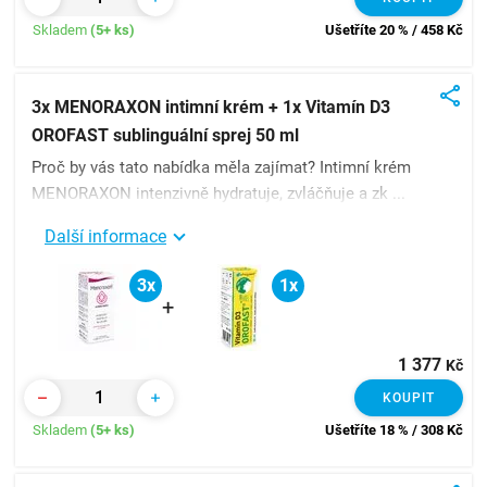
Skladem
(5+ ks)
Ušetříte 20 % / 458
Kč
3x MENORAXON intimní krém + 1x Vitamín D3
OROFAST sublinguální sprej 50 ml
Proč by vás tato nabídka měla zajímat? Intimní krém
MENORAXON intenzivně hydratuje, zvláčňuje a zk ...
Další informace
3x
1x
+
1 377
Kč
KOUPIT
Skladem
(5+ ks)
Ušetříte 18 % / 308
Kč