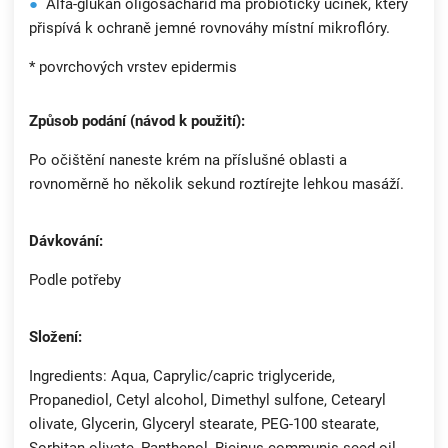
●
Alfa-glukan oligosacharid má probiotický účinek, který
přispívá k ochraně jemné rovnováhy místní mikroflóry.
* povrchových vrstev epidermis
Způsob podání (návod k použití):
Po očištění naneste krém na příslušné oblasti a
rovnoměrně ho několik sekund roztírejte lehkou masáží.
Dávkování:
Podle potřeby
Složení:
Ingredients: Aqua, Caprylic/capric triglyceride,
Propanediol, Cetyl alcohol, Dimethyl sulfone, Cetearyl
olivate, Glycerin, Glyceryl stearate, PEG-100 stearate,