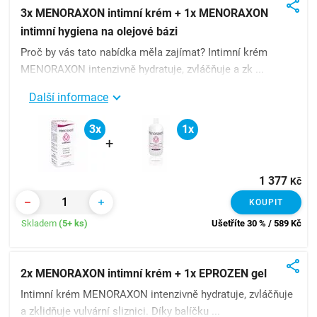
3x MENORAXON intimní krém + 1x MENORAXON
intimní hygiena na olejové bázi
Proč by vás tato nabídka měla zajímat? Intimní krém
MENORAXON intenzivně hydratuje, zvláčňuje a zk ...
Další informace
3x
1x
+
1 377
Kč
KOUPIT
Skladem
(5+ ks)
Ušetříte 30 % / 589
Kč
2x MENORAXON intimní krém + 1x EPROZEN gel
Intimní krém MENORAXON intenzivně hydratuje, zvláčňuje
a zklidňuje vulvární sliznici. Díky balíčku ...