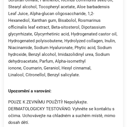
Sorbitan olivate, Panthenol, Ricinus communis seed oil,
Stearyl alcohol, Tocopheryl acetate, Aloe barbadensis
Leaf Juice, Alpha-glucan oligosaccharide, 1,2-
Hexanediol, Xanthan gum, Bisabolol, Rosmarinus
officinalis leaf extract, Beta-sitosterol, Dipotassium
glycyrrhizate, Glycyrrhetinic acid, Hydrogenated castor oil,
Hydrogenated polyisobutene, Hydrolyzed collagen, Inulin,
Niacinamide, Sodium Hyaluronate, Phytic acid, Sodium
hydroxide, Benzyl alcohol, Imidazolidinyl urea, Sodium
dehydroacetate, Parfum, Alpha-isomethyl
ionone, Coumarin, Geraniol, Hexyl cinnamal,
Linalool, Citronellol, Benzyl salicylate.
Upozornění a varování:
POUZE K ZEVNÍMU POUŽITÍ! Nepolykejte.
DERMATOLOGICKY TESTOVÁNO. Vyhněte se kontaktu s
očima. Uchovávejte na chladném a suchém místě, mimo
dosah dětí.