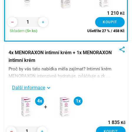
1 210
Kč
KOUPIT
Skladem
(5+ ks)
Ušetříte 27 % / 458
Kč
4x MENORAXON intimní krém + 1x MENORAXON
intimní krém
Proč by vás tato nabídka měla zajímat? Intimní krém
MENORAXON intenzivně hydratuje, zvláčňuje a zk ...
Další informace
4x
1x
+
1 835
Kč
KOUPIT