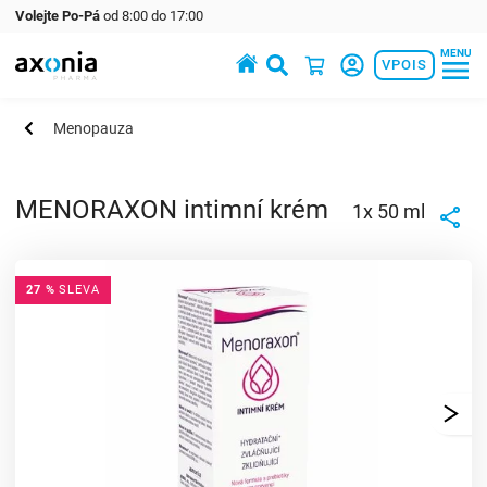
Volejte Po-Pá
od 8:00 do 17:00
MENU
Prémiové produkty v oblasti zdraví a krásy
VPOIS
Menopauza
MENORAXON intimní krém
1x 50 ml
27 %
SLEVA