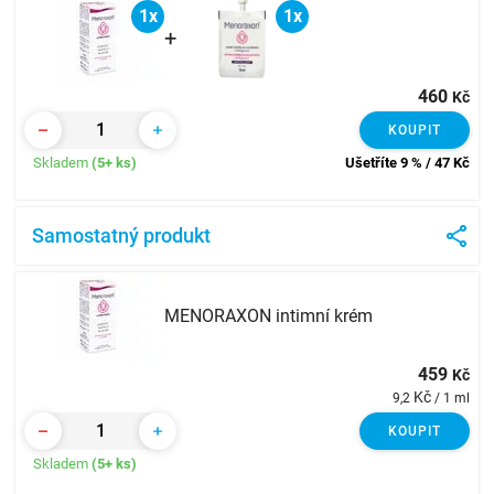
1x
1x
+
460
Kč
KOUPIT
Skladem
(5+ ks)
Ušetříte 9 % / 47
Kč
Samostatný produkt
MENORAXON intimní krém
459
Kč
Kč
9,2
/ 1 ml
KOUPIT
Skladem
(5+ ks)