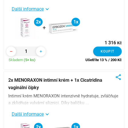
Další informace
2x
1x
+
1 316
Kč
KOUPIT
Skladem
(5+ ks)
Ušetříte 13 % / 200
Kč
2x MENORAXON intimní krém + 1x Cicatridina
vaginální čípky
Intimní krém MENORAXON intenzivně hydratuje, zvláčňuje
a zklidňuje vulvární sliznici. Díky balíčku ...
Další informace
2x
1x