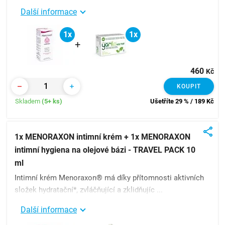
Další informace
1x
1x
+
460
Kč
KOUPIT
Skladem
(5+ ks)
Ušetříte 29 % / 189
Kč
1x MENORAXON intimní krém + 1x MENORAXON
intimní hygiena na olejové bázi - TRAVEL PACK 10
ml
Intimní krém Menoraxon® má díky přítomnosti aktivních
složek hydratační*, zvláčňující a zklidňujíc ...
Další informace