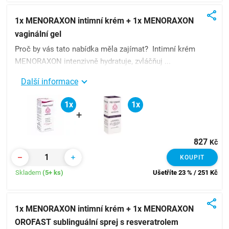
1x MENORAXON intimní krém + 1x MENORAXON
vaginální gel
Proč by vás tato nabídka měla zajímat? Intimní krém
MENORAXON intenzivně hydratuje, zvláčňuj ...
Další informace
1x
1x
+
827
Kč
KOUPIT
Skladem
(5+ ks)
Ušetříte 23 % / 251
Kč
1x MENORAXON intimní krém + 1x MENORAXON
OROFAST sublinguální sprej s resveratrolem