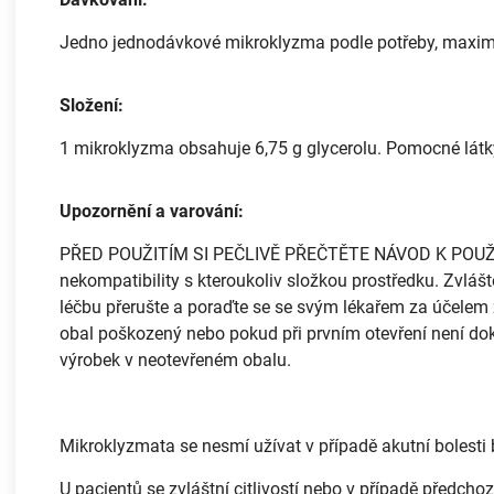
Jedno jednodávkové mikroklyzma podle potřeby, maximá
Složení:
1 mikroklyzma obsahuje 6,75 g glycerolu. Pomocné látky
Upozornění a varování:
PŘED POUŽITÍM SI PEČLIVĚ PŘEČTĚTE NÁVOD K POUŽITÍ! 
nekompatibility s kteroukoliv složkou prostředku. Zvláš
léčbu přerušte a poraďte se se svým lékařem za účelem 
obal poškozený nebo pokud při prvním otevření není dok
výrobek v neotevřeném obalu.
Mikroklyzmata se nesmí užívat v případě akutní bolest
U pacientů se zvláštní citlivostí nebo v případě předcho