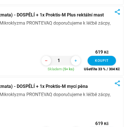
ata) - DOSPĚLÍ + 1x Proktis-M Plus rektální mast
? Mikroklyzma PRONTEVAQ doporučujeme k léčbě zácpy,
619
Kč
KOUPIT
Skladem
(5+ ks)
Ušetříte 33 % / 304
Kč
mata) - DOSPĚLÍ + 1x Proktis-M mycí pěna
? Mikroklyzma PRONTEVAQ doporučujeme k léčbě zácpy,
619
Kč