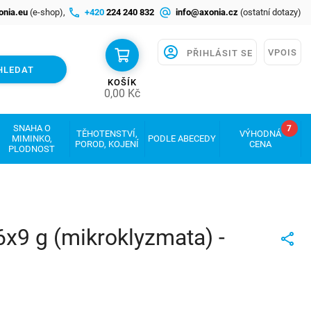
onia.eu
(e-shop),
+420
224 240 832
info@axonia.cz
(ostatní dotazy)
VPOIS
PŘIHLÁSIT SE
HLEDAT
KOŠÍK
0,00
Kč
SNAHA O
7
TĚHOTENSTVÍ,
VÝHODNÁ
MIMINKO,
PODLE ABECEDY
POROD, KOJENÍ
CENA
PLODNOST
9 g (mikroklyzmata) -