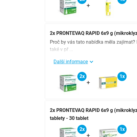
+
2x PRONTEVAQ RAPID 6x9 g (mikroklyzm
Proč by vás tato nabídka měla zajímat
také v př ...
Další informace
2x
1x
+
2x PRONTEVAQ RAPID 6x9 g (mikroklyz
tablety - 30 tablet
2x
1x
+