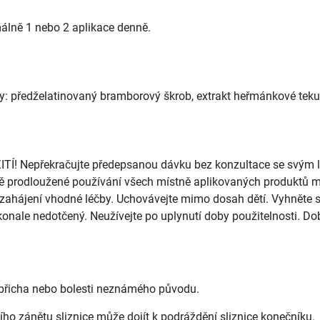
lně 1 nebo 2 aplikace denně.
: předželatinovaný bramborový škrob, extrakt heřmánkové tekutin
Nepřekračujte předepsanou dávku bez konzultace se svým lékař
tě prodloužené používání všech místně aplikovaných produktů mů
zahájení vhodné léčby. Uchovávejte mimo dosah dětí. Vyhněte se
onale nedotčený. Neužívejte po uplynutí doby použitelnosti. Do
i břicha nebo bolesti neznámého původu.
zího zánětu sliznice může dojít k podráždění sliznice konečníku.