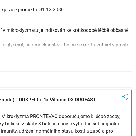
 expirace produktu: 31.12.2030.
ití v mikroklyzmatu je indikován ke krátkodobé léčbě občasné
Mikroklyzma PRONTEVAQ® RAPID obsahuje glycerol, heřmánek a sléz. Jedná se o zdravotnický prostředek se ...
zmata) - DOSPĚLÍ + 1x Vitamín D3 OROFAST
?
Mikroklyzma PRONTEVAQ doporučujeme k léčbě zácpy,
ky balíčku získáte 3 balení a navíc výhodně sublinguální
munity, udržení normálního stavu kostí a zubů a pro