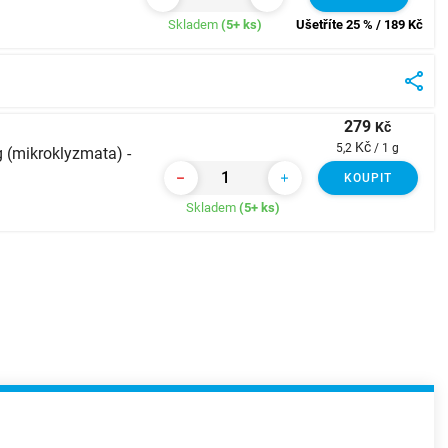
Skladem
(5+ ks)
Ušetříte 25 % / 189
Kč
279
Kč
Kč
5,2
/ 1 g
(mikroklyzmata) -
KOUPIT
Skladem
(5+ ks)