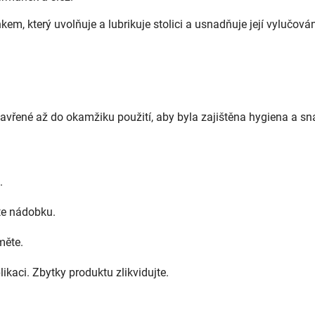
em, který uvolňuje a lubrikuje stolici a usnadňuje její vylučován
vřené až do okamžiku použití, aby byla zajištěna hygiena a sna
.
ěte nádobku.
měte.
kaci. Zbytky produktu zlikvidujte.