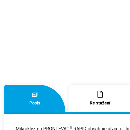
Popis
Ke stažení
®
Mikroklyzma PRONTEVAQ
RAPID obsahuje glycerol, h