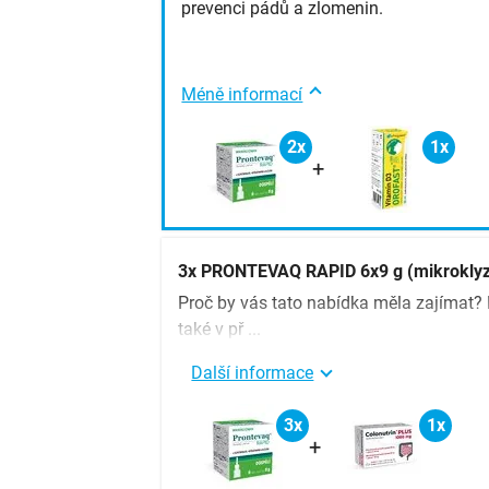
prevenci pádů a zlomenin.
Méně informací
2x
1x
+
3x PRONTEVAQ RAPID 6x9 g (mikrokly
Proč by vás tato nabídka měla zajímat
také v př ...
Další informace
3x
1x
+