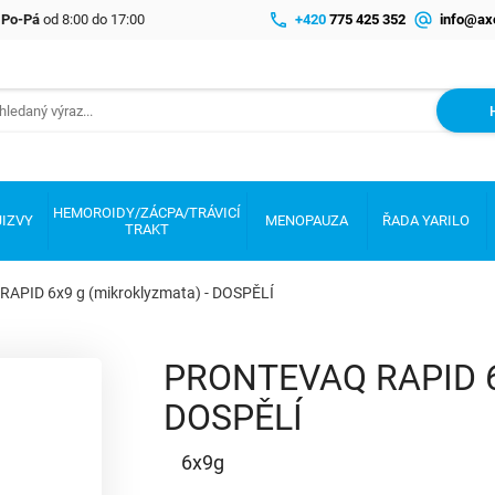
e Po-Pá
od 8:00 do 17:00
+420
775 425 352
info@ax
HEMOROIDY/ZÁCPA/TRÁVICÍ
JIZVY
MENOPAUZA
ŘADA YARILO
TRAKT
APID 6x9 g (mikroklyzmata) - DOSPĚLÍ
PRONTEVAQ RAPID 6x
DOSPĚLÍ
6x9g