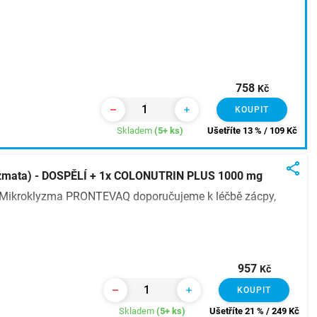
758
Kč
KOUPIT
Skladem
(5+ ks)
Ušetříte 13 % / 109
Kč
zmata) - DOSPĚLÍ + 1x COLONUTRIN PLUS 1000 mg
? Mikroklyzma PRONTEVAQ doporučujeme k léčbě zácpy,
957
Kč
KOUPIT
Skladem
(5+ ks)
Ušetříte 21 % / 249
Kč