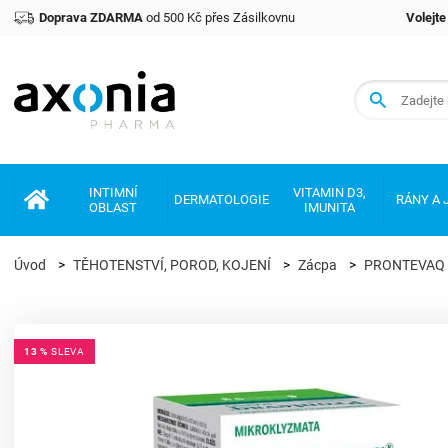
Doprava ZDARMA
od 500 Kč přes Zásilkovnu
Volejt
Prémiové produkty v oblasti zdraví a krásy
INTIMNÍ
VITAMIN D3,
DERMATOLOGIE
RÁNY A 
OBLAST
IMUNITA
Úvod
TĚHOTENSTVÍ, POROD, KOJENÍ
Zácpa
PRONTEVAQ R
13 %
SLEVA