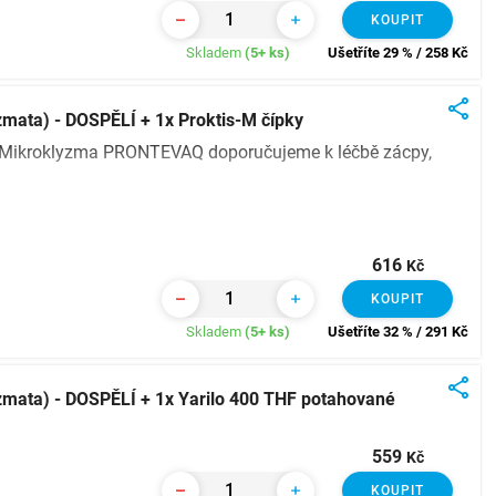
KOUPIT
Skladem
(5+ ks)
Ušetříte 29 % / 258
Kč
ata) - DOSPĚLÍ + 1x Proktis-M čípky
? Mikroklyzma PRONTEVAQ doporučujeme k léčbě zácpy,
616
Kč
KOUPIT
Skladem
(5+ ks)
Ušetříte 32 % / 291
Kč
mata) - DOSPĚLÍ + 1x Yarilo 400 THF potahované
559
Kč
KOUPIT