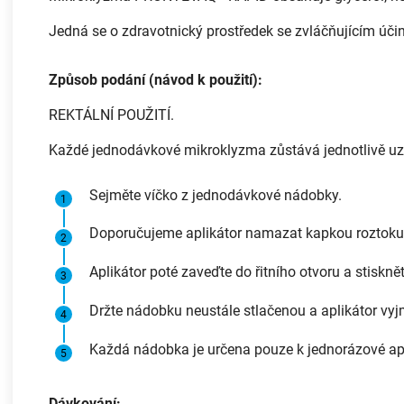
Jedná se o zdravotnický prostředek se zvláčňujícím účink
Způsob podání (návod k použití):
REKTÁLNÍ POUŽITÍ.
Každé jednodávkové mikroklyzma zůstává jednotlivě uza
Sejměte víčko z jednodávkové nádobky.
Doporučujeme aplikátor namazat kapkou roztoku
Aplikátor poté zaveďte do řitního otvoru a stiskn
Držte nádobku neustále stlačenou a aplikátor vyj
Každá nádobka je určena pouze k jednorázové apli
Dávkování: