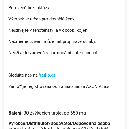
Přirozeně bez laktózy.
Výrobek je určen pro dospělé ženy.
Neužívejte v těhotenství a v období kojení.
Nadměrné užívání může mít projímavé účinky.
Neužívejte zároveň s hormonální antikoncepcí.
Sledujte nás na
Yarilo.cz
®
Yarilo
je registrovaná ochranná znánka AXONIA, a.s.
Balení
: 30 žvýkacích tablet po 650 mg
Výrobce/Distributor/Dodavatel/Odpovědná osoba
:
Erbozeta S.p.a., Strada delle Seriole 41/43, 47894