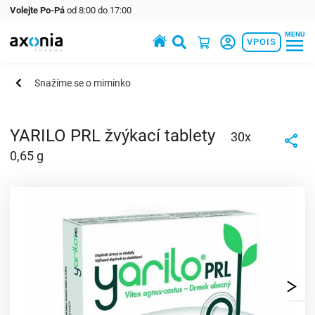
Volejte Po-Pá
od 8:00 do 17:00
MENU
Prémiové produkty v oblasti zdraví a krásy
VPOIS
Snažíme se o miminko
YARILO PRL žvýkací tablety
30x
0,65 g