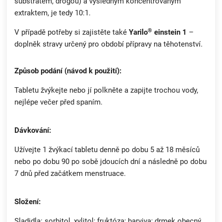
substrátem, drogou) a výsledným koncentrovaným
extraktem, je tedy 10:1.
®
V případě potřeby si zajistěte také
Yarilo
einstein 1
–
doplněk stravy určený pro období přípravy na těhotenství.
Způsob podání (návod k použití):
Tabletu žvýkejte nebo jí polkněte a zapijte trochou vody,
nejlépe večer před spaním.
Dávkování:
Užívejte 1 žvýkací tabletu denně po dobu 5 až 18 měsíců
nebo po dobu 90 po sobě jdoucích dní a následně po dobu
7 dnů před začátkem menstruace.
Složení:
Sladidla: sorbitol, xylitol; fruktóza; barviva; drmek obecný