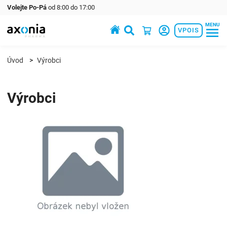
Volejte Po-Pá
od 8:00 do 17:00
MENU
Prémiové produkty v oblasti zdraví a krásy
VPOIS
Úvod
Výrobci
Výrobci